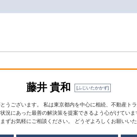
共有不動産 トラブル
明渡 損害金
マンション 迷惑行為
マンション 共有部分 トラブル
明渡とは
不動産トラブル 弁護士
賃貸 明け渡し 原状回復
隣人トラブル 戸建て マンション
共有不動産 相続放棄
共用部分 維持管理 トラブル
敷金 精算
不動産トラブル
藤井 貴和
相続不動産 トラブル
隣人トラブル 弁護士
とうございます。 私は東京都内を中心に相続、不動産ト
共有不動産 家族信託
状況にあった最善の解決策を提案できるよう心がけていま
マンション 管理費 滞納
まずお気軽にご相談ください。 どうぞよろしくお願いい