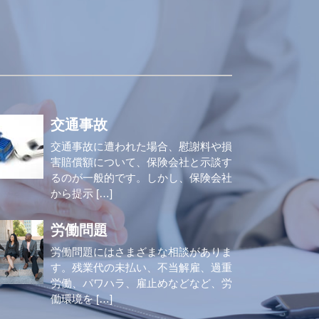
交通事故
交通事故に遭われた場合、慰謝料や損
害賠償額について、保険会社と示談す
るのが一般的です。しかし、保険会社
から提示 […]
労働問題
労働問題にはさまざまな相談がありま
す。残業代の未払い、不当解雇、過重
労働、パワハラ、雇止めなどなど、労
働環境を […]