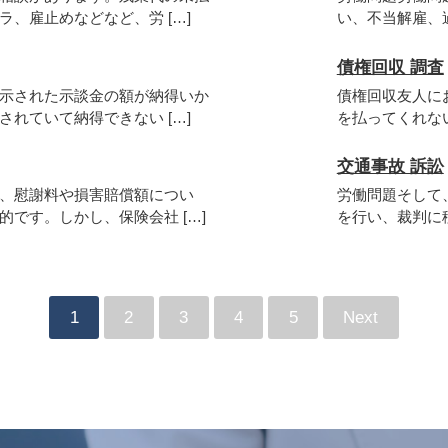
、雇止めなどなど、労 […]
い、不当解雇、過
債権回収 調査
示された示談金の額が納得いか
債権回収友人に
れていて納得できない […]
を払ってくれない
交通事故 訴訟
、慰謝料や損害賠償額につい
労働問題そして
です。しかし、保険会社 […]
を行い、裁判に移
1
2
3
4
5
Next