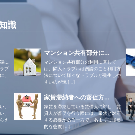
知識
マンション共有部分に...
端に
マンション共有部分の利用に関して
ラブ
は、隣人トラブルは勿論のこと利用方
に、
法について様々なトラブルが発生しや
すいのが現 […]
家賃滞納者への督促方...
い、
家賃を滞納している賃借人に対し、賃
い、
貸人が督促を行う際には、厳然と対応
らえ
する必要がある一方で、あまりに強硬
的な態度 […]