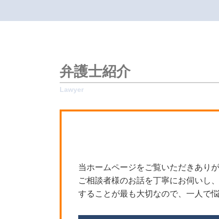
相続 財産調査
新宿区 不動産トラブル
限定承認 あとから
世田谷区 立退きトラブル
遺産分割 新たな財産
目黒区 隣人トラブル
遺言書 遺留分
杉並区 相続対策
相続 財産
杉並区 遺産分割協議
相続 限定承認 できない
世田谷区 遺留分侵害額請求
弁護士紹介
寄与分 相続人以外
新宿区 刑事事件
遺留分侵害額請求
新宿区 離婚問題
相続 財産分与
世田谷区 相続対策
遺産分割協議書
世田谷区 相続 弁護士
単純承認 限定承認 わかりやすく
目黒区 交通事故 弁護士
限定承認 相続人全員
新宿区 相続対策
相続 割合
杉並区 刑事事件
遺産分割 遺留分
新宿区 労働問題
当ホームページをご覧いただきありが
相続 財産目録
杉並区 隣人トラブル
ご相談者様のお話を丁寧にお伺いし、
限定承認
新宿区 隣人トラブル
することが最も大切なので、一人で悩
目黒区 遺産分割協議
世田谷区 離婚問題