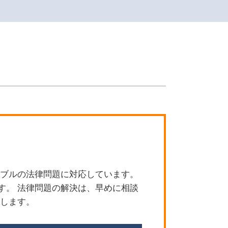
刑事事件 ストーカー 示談金
労働問題 雇止め
交通事故
交通事故 訴えられた
労働問題 予防
刑事事件
債権回収 方法
債権回収 注意点
交通事故 慰謝料
刑事事件 逮捕されない
交通事故 過失割合 納得いかない
労働問題
刑事事件 損害賠償請求
債権回収
ラブルの法律問題に対応しています。
離婚 準備
す。 法律問題の解決は、早めに相談
債権回収 法律
たします。