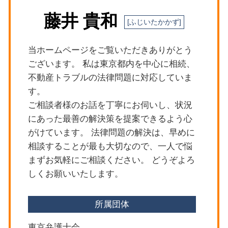
世田谷区 立退きトラブル
明渡しとは 不動産
刑事事件 損害賠償請求
藤井 貴和
目黒区 相続 弁護士
隣人トラブル 弁護士
労働問題 パワハラ 弁護士
杉並区 立退きトラブル
マンション 隣人トラブル
債権回収
目黒区 離婚問題
労働問題 予防
当ホームページをご覧いただきありがとう
目黒区 法律問題
離婚 遺族年金
ございます。 私は東京都内を中心に相続、
目黒区 遺産分割協議
離婚 住宅ローン
不動産トラブルの法律問題に対応していま
杉並区 隣人トラブル
す。
新宿区 法律問題
ご相談者様のお話を丁寧にお伺いし、状況
世田谷区 相続 弁護士
にあった最善の解決策を提案できるよう心
目黒区 交通事故 弁護士
がけています。 法律問題の解決は、早めに
相談することが最も大切なので、一人で悩
まずお気軽にご相談ください。 どうぞよろ
しくお願いいたします。
所属団体
東京弁護士会