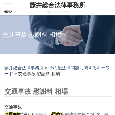
藤井総合法律事務所
Fujii Law Office
交通事故 慰謝料 相場
藤井総合法律事務所
>
その他法律問題に関するキーワ
ード
>
交通事故 慰謝料 相場
交通事故 慰謝料 相場
交通事故
交通事故
に遭われた場合、
慰謝料
や損害賠償額について、保