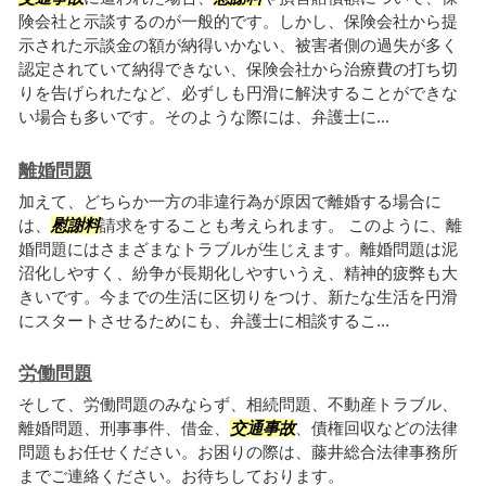
険会社と示談するのが一般的です。しかし、保険会社から提
示された示談金の額が納得いかない、被害者側の過失が多く
認定されていて納得できない、保険会社から治療費の打ち切
りを告げられたなど、必ずしも円滑に解決することができな
い場合も多いです。そのような際には、弁護士に...
離婚問題
加えて、どちらか一方の非違行為が原因で離婚する場合に
は、
慰謝料
請求をすることも考えられます。 このように、離
婚問題にはさまざまなトラブルが生じえます。離婚問題は泥
沼化しやすく、紛争が長期化しやすいうえ、精神的疲弊も大
きいです。今までの生活に区切りをつけ、新たな生活を円滑
にスタートさせるためにも、弁護士に相談するこ...
労働問題
そして、労働問題のみならず、相続問題、不動産トラブル、
離婚問題、刑事事件、借金、
交通事故
、債権回収などの法律
問題もお任せください。お困りの際は、藤井総合法律事務所
までご連絡ください。お待ちしております。