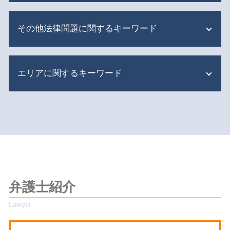
限定承認 単純承認
不動産トラブル
相続 贈与 違い
その他法律問題に関するキーワード
隣人トラブル 戸建て マンション
遺留分侵害額請求 訴訟
隣人トラブル 境界線
遺言書 1人に相続
マンション 管理費 滞納
債権回収 督促状
遺産分割 姉
不動産売買トラブル
エリアに関するキーワード
離婚問題
相続 税金対策
マンション 迷惑行為
交通事故 慰謝料 弁護士基準
相続人 認知症
共有不動産 トラブル
交通事故 過失割合 自己負担
限定承認 あとから
杉並区 相続対策
共有不動産 家族信託
交通事故 訴訟
相続 財産分与
新宿区 交通事故 弁護士
明渡 強制執行
交通事故 慰謝料
限定承認 わかりやすく
世田谷区 交通事故 弁護士
明渡しとは 法律
交通事故 逮捕
遺産分割 時効
新宿区 刑事事件
隣人トラブル 境界
債権回収 法律
遺産分割 争い
世田谷区 相続対策
共有不動産 相続放棄
刑事事件 相談
遺留分侵害額請求 時効
新宿区 遺留分侵害額請求
隣人トラブル 境界 塀
離婚 慰謝料 払わない
遺言書 書き方
目黒区 相続対策
家賃 値上げ 交渉
弁護士紹介
債権回収 方法
相続人 順位
杉並区 離婚問題
共有不動産 処分
交通事故 慰謝料 相場
遺産 使い込み
新宿区 相続 弁護士
隣人トラブル
離婚 遺産相続
遺産分割 遺留分
新宿区 相続対策
不動産トラブル 相談先
刑事事件 訴訟費用