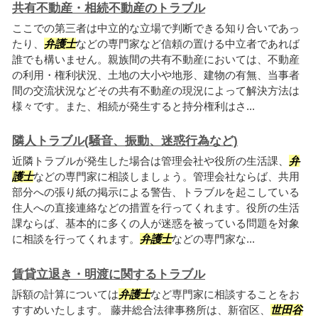
共有不動産・相続不動産のトラブル
ここでの第三者は中立的な立場で判断できる知り合いであっ
たり、
弁護士
などの専門家など信頼の置ける中立者であれば
誰でも構いません。親族間の共有不動産においては、不動産
の利用・権利状況、土地の大小や地形、建物の有無、当事者
間の交流状況などその共有不動産の現況によって解決方法は
様々です。また、相続が発生すると持分権利はさ...
隣人トラブル(騒音、振動、迷惑行為など)
近隣トラブルが発生した場合は管理会社や役所の生活課、
弁
護士
などの専門家に相談しましょう。管理会社ならば、共用
部分への張り紙の掲示による警告、トラブルを起こしている
住人への直接連絡などの措置を行ってくれます。役所の生活
課ならば、基本的に多くの人が迷惑を被っている問題を対象
に相談を行ってくれます。
弁護士
などの専門家な...
賃貸立退き・明渡に関するトラブル
訴額の計算については
弁護士
など専門家に相談することをお
すすめいたします。 藤井総合法律事務所は、新宿区、
世田谷