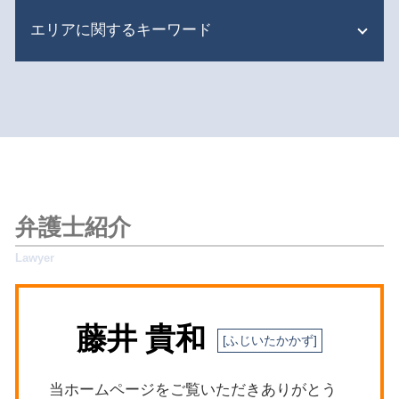
労働問題 パワハラ
限定承認 わかりやすく
明渡 訴額
エリアに関するキーワード
債権回収 督促
遺産分割協議書
隣人トラブル 境界 塀
債権回収
限定承認 できない
不動産トラブル
労働問題 相談先
遺産分割 アパート
杉並区 不動産トラブル
隣人トラブル 弁護士
刑事事件 ストーカー 示談金
相続人 順位
杉並区 遺産分割協議
隣人トラブル 騒音
刑事事件
相続 財産分与
世田谷区 労働問題
家賃 値上げ 交渉
債権回収 法律
遺産分割 異議申立期間
目黒区 債権回収
不動産トラブル 法律事務所
離婚 慰謝料 相場 子供あり
遺産分割 割合
目黒区 相続 弁護士
隣人トラブル
債権回収 調査
遺留分侵害額請求 訴訟
目黒区 立退きトラブル
不動産トラブル 相談窓口
離婚 遺族年金
相続 財産
新宿区 立退きトラブル
マンション 民泊 トラブル
弁護士紹介
債権回収 注意点
遺産分割 時効
新宿区 刑事事件
マンション管理費 滞納
刑事事件 逮捕されない
限定承認 あとから
目黒区 相続対策
共有不動産 相続放棄
債権回収 督促状
遺産分割 一部のみ
新宿区 法律問題
共有不動産 処分
労働問題 パワハラ 弁護士
世田谷区 刑事事件
不動産トラブル 相談 賃貸
交通事故 慰謝料
藤井 貴和
目黒区 交通事故 弁護士
明渡しとは 不動産
刑事事件 スリ
杉並区 相続 弁護士
不動産トラブル 相談先
交通事故 対応
目黒区 離婚問題
交通事故 過失割合 納得いかない
当ホームページをご覧いただきありがとう