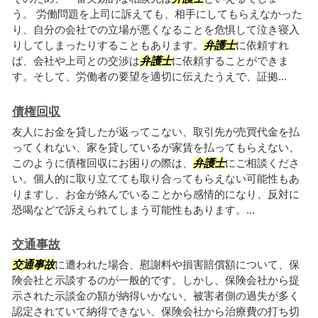
う。 労働問題を上司に訴えても、相手にしてもらえなかった
り、自分の会社での立場が悪くなることを危惧して泣き寝入
りしてしまったりすることもあります。
弁護士
に依頼すれ
ば、会社や上司との交渉は
弁護士
に依頼することができま
す。そして、労働者の要望を適切に伝えたうえで、証拠...
債権回収
友人にお金を貸したが返ってこない、取引先が売買代金を払
ってくれない、家を貸しているが家賃を払ってもらえない、
このように債権回収にお困りの際は、
弁護士
にご相談くださ
い。個人的に取り立てても取り合ってもらえない可能性もあ
りますし、お金が絡んでいることから感情的になり、反対に
恐喝などで訴えられてしまう可能性もあります。...
交通事故
交通事故
に遭われた場合、慰謝料や損害賠償額について、保
険会社と示談するのが一般的です。しかし、保険会社から提
示された示談金の額が納得いかない、被害者側の過失が多く
認定されていて納得できない、保険会社から治療費の打ち切