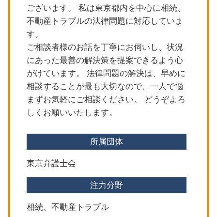
世田谷区 遺留分侵害額請求
刑事事件 ストーカー
ございます。 私は東京都内を中心に相続、
世田谷区 法律問題
債権回収 方法
不動産トラブルの法律問題に対応していま
目黒区 隣人トラブル
す。
新宿区 不動産トラブル
ご相談者様のお話を丁寧にお伺いし、状況
世田谷区 遺産分割協議
にあった最善の解決策を提案できるよう心
世田谷区 立退きトラブル
がけています。 法律問題の解決は、早めに
相談することが最も大切なので、一人で悩
まずお気軽にご相談ください。 どうぞよろ
しくお願いいたします。
所属団体
東京弁護士会
注力分野
相続、不動産トラブル