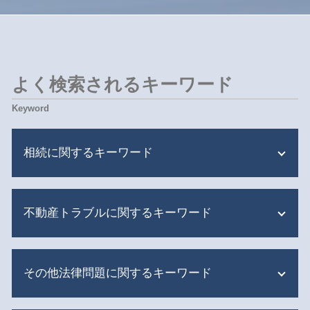
よく検索されるキーワード
相続に関するキーワード
遺産分割 いつまで
不動産トラブルに関するキーワード
限定承認 相続人全員
遺言書 書き方
限定承認 相続財産管理人
共有不動産 家族信託
遺言書 無効 確認 難しい
その他法律問題に関するキーワード
マンション 迷惑行為
遺産分割
マンション 共有部分 トラブル
限定承認 弁護士費用
家賃 滞納 督促