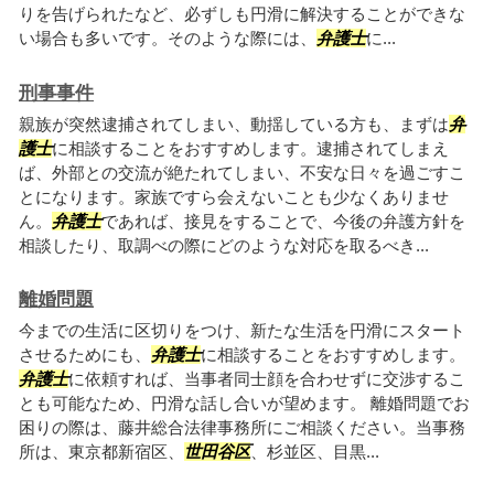
りを告げられたなど、必ずしも円滑に解決することができな
い場合も多いです。そのような際には、
弁護士
に...
刑事事件
親族が突然逮捕されてしまい、動揺している方も、まずは
弁
護士
に相談することをおすすめします。逮捕されてしまえ
ば、外部との交流が絶たれてしまい、不安な日々を過ごすこ
とになります。家族ですら会えないことも少なくありませ
ん。
弁護士
であれば、接見をすることで、今後の弁護方針を
相談したり、取調べの際にどのような対応を取るべき...
離婚問題
今までの生活に区切りをつけ、新たな生活を円滑にスタート
させるためにも、
弁護士
に相談することをおすすめします。
弁護士
に依頼すれば、当事者同士顔を合わせずに交渉するこ
とも可能なため、円滑な話し合いが望めます。 離婚問題でお
困りの際は、藤井総合法律事務所にご相談ください。当事務
所は、東京都新宿区、
世田谷区
、杉並区、目黒...