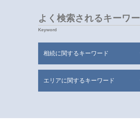
よく検索されるキーワ
相続に関するキーワード
相続 財産
エリアに関するキーワード
相続 税金対策
相続人 認知症
遺産分割 異議申立期間
杉並区 債権回収
遺産分割 時効
世田谷区 交通事故 弁護士
限定承認 あとから
世田谷区 離婚問題
遺産分割協議書
杉並区 不動産トラブル
相続人 順位
新宿区 債権回収
遺言書 無効 確認 難しい
世田谷区 刑事事件