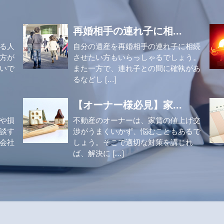
再婚相手の連れ子に相...
る人
自分の遺産を再婚相手の連れ子に相続
方が
させたい方もいらっしゃるでしょう。
いで
また一方で、連れ子との間に確執があ
るなどし […]
【オーナー様必見】家...
や損
不動産のオーナーは、家賃の値上げ交
談す
渉がうまくいかず、悩むこともあるで
会社
しょう。そこで適切な対策を講じれ
ば、解決に […]