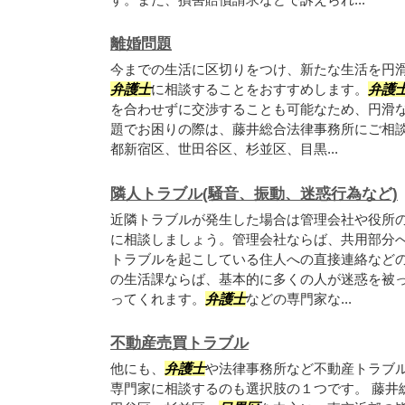
離婚問題
今までの生活に区切りをつけ、新たな生活を円
弁護士
に相談することをおすすめします。
弁護
を合わせずに交渉することも可能なため、円滑な
題でお困りの際は、藤井総合法律事務所にご相
都新宿区、世田谷区、杉並区、目黒...
隣人トラブル(騒音、振動、迷惑行為など)
近隣トラブルが発生した場合は管理会社や役所
に相談しましょう。管理会社ならば、共用部分
トラブルを起こしている住人への直接連絡など
の生活課ならば、基本的に多くの人が迷惑を被
ってくれます。
弁護士
などの専門家な...
不動産売買トラブル
他にも、
弁護士
や法律事務所など不動産トラブ
専門家に相談するのも選択肢の１つです。 藤井