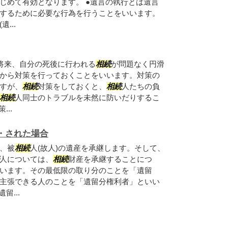
じめて有効となります。 ●遺言の執行とは遺言
するために必要な行為を行うことをいいます。
...
将来、自分の死後に行われる
相続
が問題なく円滑
から対策を行っておくことをいいます。対策の
すが、
相続
対策をしておくと、
相続
人たちの負
相続
人同士のトラブルを未然に防いだりするこ
...
・された場合
、被
相続
人(故人)の遺産を承継します。そして、
人については、
相続
財産を承継することにつ
います。その最低限の取り分のことを「遺留
主張できる人のことを「遺留分権利者」といい
留...