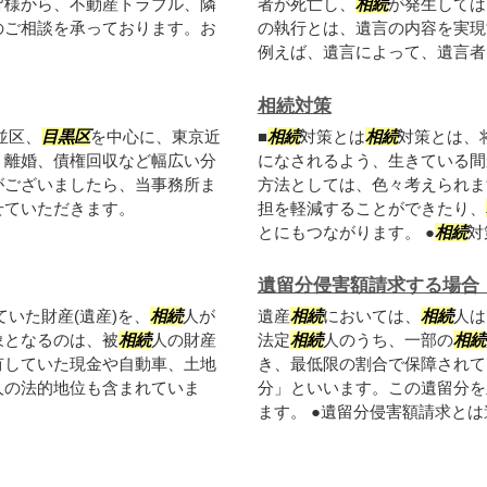
皆様から、不動産トラブル、隣
者が死亡し、
相続
が発生しては
のご相談を承っております。お
の執行とは、遺言の内容を実現
例えば、遺言によって、遺言者(遺
相続対策
並区、
目黒区
を中心に、東京近
■
相続
対策とは
相続
対策とは、
、離婚、債権回収など幅広い分
になされるよう、生きている間
がございましたら、当事務所ま
方法としては、色々考えられま
せていただきます。
担を軽減することができたり、
とにもつながります。 ●
相続
対策
遺留分侵害額請求する場合
ていた財産(遺産)を、
相続
人が
遺産
相続
においては、
相続
人は
象となるのは、被
相続
人の財産
法定
相続
人のうち、一部の
相続
有していた現金や自動車、土地
き、最低限の割合で保障されて
人の法的地位も含まれていま
分」といいます。この遺留分を
ます。 ●遺留分侵害額請求とは遺