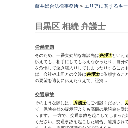
藤井総合法律事務所
>
エリアに関するキー
目黒区 相続 弁護士
労働問題
そのため、一番実効的な相談先は
弁護士
といえ
訴えても、相手にしてもらえなかったり、自分
を危惧して泣き寝入りしてしまったりすること
ば、会社や上司との交渉は
弁護士
に依頼するこ
の要望を適切に伝えたうえで、証拠...
交通事故
そのような際には、
弁護士
にご相談ください。
て、保険会社の提示額よりも高額の示談金を受
ります。 一方で、交通事故を起こしてしまった
ください。交通事故を起こした場合、逮捕され
す。また、損害賠償請求などで訴えられ...