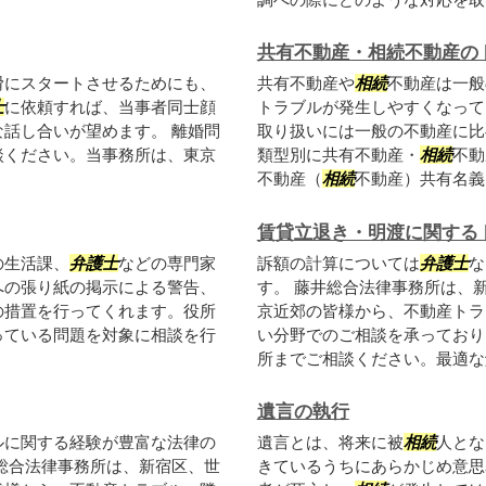
共有不動産・相続不動産の
滑にスタートさせるためにも、
共有不動産や
相続
不動産は一般
士
に依頼すれば、当事者同士顔
トラブルが発生しやすくなって
話し合いが望めます。 離婚問
取り扱いには一般の不動産に比
談ください。当事務所は、東京
類型別に共有不動産・
相続
不動
不動産（
相続
不動産）共有名義..
賃貸立退き・明渡に関する
の生活課、
弁護士
などの専門家
訴額の計算については
弁護士
な
への張り紙の掲示による警告、
す。 藤井総合法律事務所は、
の措置を行ってくれます。役所
京近郊の皆様から、不動産トラ
っている問題を対象に相談を行
い分野でのご相談を承っており
所までご相談ください。最適な解
遺言の執行
ルに関する経験が豊富な法律の
遺言とは、将来に被
相続
人とな
総合法律事務所は、新宿区、世
きているうちにあらかじめ意思