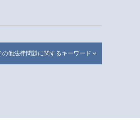
その他法律問題に関するキーワード
労働問題 予防
刑事事件 取り下げ
労働問題 相談先
離婚 遺族年金
債権回収 調査
離婚 遺産相続
債権回収 法律
交通事故 慰謝料 弁護士基準
労働問題 雇止め