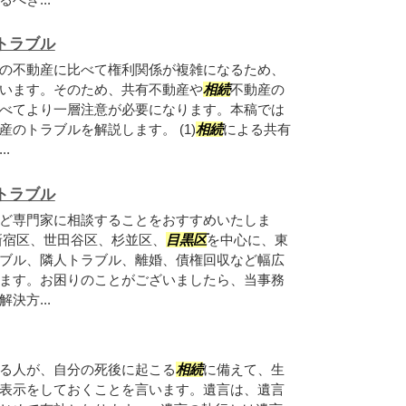
トラブル
の不動産に比べて権利関係が複雑になるため、
います。そのため、共有不動産や
相続
不動産の
べてより一層注意が必要になります。本稿では
産のトラブルを解説します。 (1)
相続
による共有
.
トラブル
ど専門家に相談することをおすすめいたしま
新宿区、世田谷区、杉並区、
目黒区
を中心に、東
ブル、隣人トラブル、離婚、債権回収など幅広
ます。お困りのことがございましたら、当事務
決方...
る人が、自分の死後に起こる
相続
に備えて、生
表示をしておくことを言います。遺言は、遺言