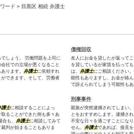
ワード
>
目黒区 相続 弁護士
債権回収
るでしょう。 労働問題を上司に
友人にお金を貸したが返ってこ
の会社での立場が悪くなること
を貸しているが家賃を払っても
もあります。
弁護士
に依頼すれ
は、
弁護士
にご相談ください。
とができます。そして、労働者
能性もありますし、お金が絡ん
で訴えられてしまう可能性もあり
刑事事件
弁護士
に相談することによっ
親族が突然逮捕されてしまい、
け取ることができた例も多々あ
とをおすすめします。逮捕され
場合も、
弁護士
に相談してみて
不安な日々を過ごすことになり
て裁判が始まることもありま
せん。
弁護士
であれば、接見を
調べの際にどのような対応を取る