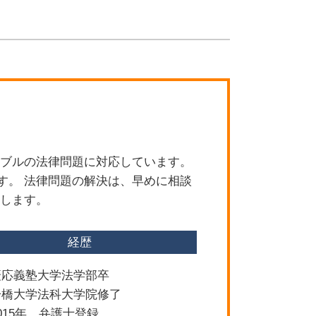
刑事事件 損害賠償請求
刑事事件 相談
交通事故 打ち切り
交通事故 慰謝料 相場
交通事故 訴えられた
労働問題 パワハラ
離婚 慰謝料 払わない
刑事事件 ストーカー法
債権回収
ラブルの法律問題に対応しています。
債権回収 方法
す。 法律問題の解決は、早めに相談
離婚 慰謝料 相場 子供あり
たします。
経歴
慶応義塾大学法学部卒
一橋大学法科大学院修了
015年 弁護士登録