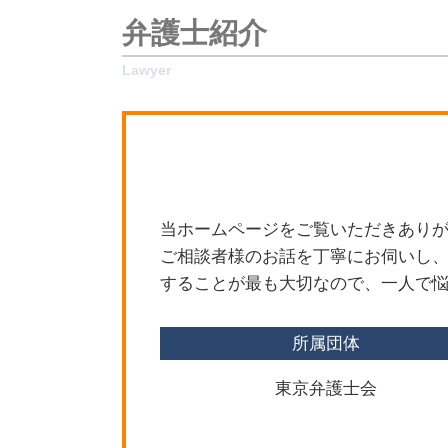
遺産分割 遺留分
新宿区 相続 弁護士
弁護士紹介
相続放棄
目黒区 債権回収
遺産分割 争い
新宿区 遺産分割協議
相続 贈与
目黒区 相続対策
限定承認
新宿区 刑事事件
遺産分割
杉並区 交通事故 弁護士
遺産 使い込み
目黒区 労働問題
相続 手続き 期限
杉並区 相続対策
限定承認 単純承認
新宿区 労働問題
当ホームページをご覧いただきありが
遺留分侵害額請求 弁護士費用
新宿区 離婚問題
ご相談者様のお話を丁寧にお伺いし、
遺留分侵害額請求 訴訟
世田谷区 遺産分割協議
することが最も大切なので、一人で悩
目黒区 不動産トラブル
杉並区 労働問題
所属団体
新宿区 相続対策
東京弁護士会