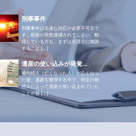
刑事事件
刑事事件は迅速な対応が必要不可欠で
す。親族が突然逮捕されてしまい、動
揺している方も、まずは弁護士に相談
すること […]
遺産の使い込みが発覚...
被相続人（亡くなった人）が亡くなっ
た後、遺産を整理する中で、特定の相
続人によって遺産が使い込まれていた
ことが発 […]