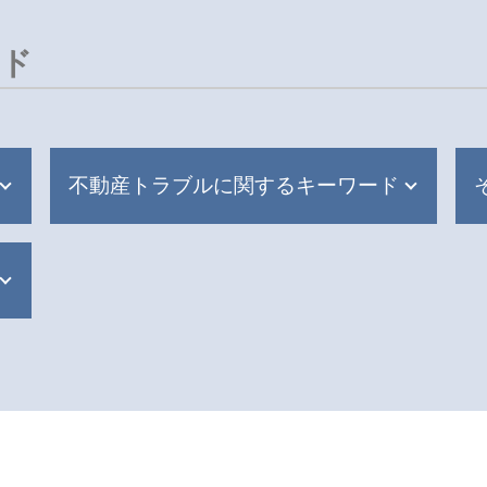
ード
不動産トラブルに関するキーワード
共有不動産 家族信託
マンション 共有部分 トラブル
アパート 隣人トラブル 相談
マンション管理費 滞納
隣人トラブル 相談
明渡 訴額
共有不動産 相続
家賃 値上げ 交渉
マンション 騒音