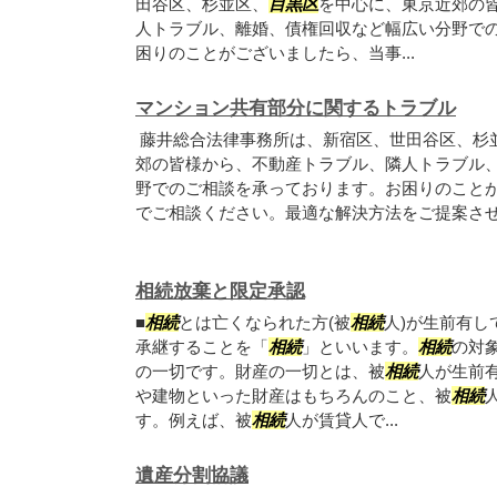
田谷区、杉並区、
目黒区
を中心に、東京近郊の
人トラブル、離婚、債権回収など幅広い分野で
困りのことがございましたら、当事...
マンション共有部分に関するトラブル
藤井総合法律事務所は、新宿区、世田谷区、杉
郊の皆様から、不動産トラブル、隣人トラブル
野でのご相談を承っております。お困りのこと
でご相談ください。最適な解決方法をご提案さ
相続放棄と限定承認
■
相続
とは亡くなられた方(被
相続
人)が生前有し
承継することを「
相続
」といいます。
相続
の対
の一切です。財産の一切とは、被
相続
人が生前
や建物といった財産はもちろんのこと、被
相続
す。例えば、被
相続
人が賃貸人で...
遺産分割協議