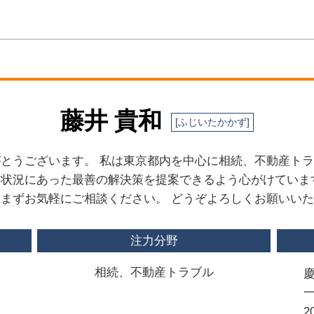
相続不動産 トラブル
マンション 民泊 トラブル
不動産トラブル 相談 賃貸
明渡 損害金
隣人トラブル 騒音
共有不動産 相続登記
明渡とは
藤井 貴和
隣人トラブル 振動
立ち退き 拒否
とうございます。 私は東京都内を中心に相続、不動産ト
隣人トラブル 強制退去
状況にあった最善の解決策を提案できるよう心がけていま
隣人トラブル 境界
まずお気軽にご相談ください。 どうぞよろしくお願いい
注力分野
相続、不動産トラブル
2