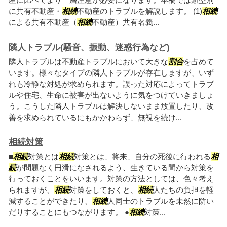
に共有不動産・
相続
不動産のトラブルを解説します。 (1)
相続
による共有不動産（
相続
不動産）共有名義...
隣人トラブル(騒音、振動、迷惑行為など)
隣人トラブルは不動産トラブルにおいて大きな
割合
を占めて
います。様々なタイプの隣人トラブルが存在しますが、いず
れも冷静な対処が求められます。誤った対応によってトラブ
ルや住宅、生命に被害が出ないように気をつけていきましょ
う。こうした隣人トラブルは解決しないまま放置したり、改
善を求められているにもかかわらず、無視を続け...
相続対策
■
相続
対策とは
相続
対策とは、将来、自分の死後に行われる
相
続
が問題なく円滑になされるよう、生きている間から対策を
行っておくことをいいます。対策の方法としては、色々考え
られますが、
相続
対策をしておくと、
相続
人たちの負担を軽
減することができたり、
相続
人同士のトラブルを未然に防い
だりすることにもつながります。 ●
相続
対策...