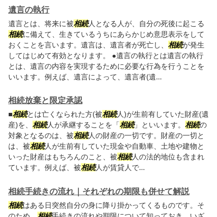
遺言の執行
遺言とは、将来に被
相続
人となる人が、自分の死後に起こる
相続
に備えて、生きているうちにあらかじめ意思表示をして
おくことを言います。遺言は、遺言者が死亡し、
相続
が発生
してはじめて有効となります。 ●遺言の執行とは遺言の執行
とは、遺言の内容を実現するために必要な行為を行うことを
いいます。例えば、遺言によって、遺言者(遺...
相続放棄と限定承認
■
相続
とは亡くなられた方(被
相続
人)が生前有していた財産(遺
産)を、
相続
人が承継することを「
相続
」といいます。
相続
の
対象となるのは、被
相続
人の財産の一切です。財産の一切と
は、被
相続
人が生前有していた現金や自動車、土地や建物と
いった財産はもちろんのこと、被
相続
人の法的地位も含まれ
ています。例えば、被
相続
人が賃貸人で...
相続手続きの流れ｜それぞれの期限も併せて解説
相続
はある日突然自分の身に降り掛かってくるものです。そ
のため、
相続
手続きの流れや期限について知っておき、いざ