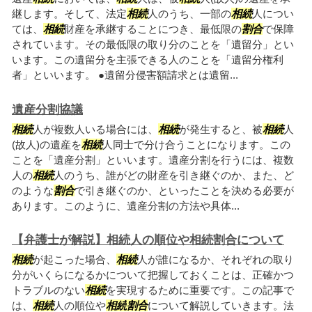
継します。そして、法定
相続
人のうち、一部の
相続
人につい
ては、
相続
財産を承継することにつき、最低限の
割合
で保障
されています。その最低限の取り分のことを「遺留分」とい
います。この遺留分を主張できる人のことを「遺留分権利
者」といいます。 ●遺留分侵害額請求とは遺留...
遺産分割協議
相続
人が複数人いる場合には、
相続
が発生すると、被
相続
人
(故人)の遺産を
相続
人同士で分け合うことになります。この
ことを「遺産分割」といいます。遺産分割を行うには、複数
人の
相続
人のうち、誰がどの財産を引き継ぐのか、また、ど
のような
割合
で引き継ぐのか、といったことを決める必要が
あります。このように、遺産分割の方法や具体...
【弁護士が解説】相続人の順位や相続割合について
相続
が起こった場合、
相続
人が誰になるか、それぞれの取り
分がいくらになるかについて把握しておくことは、正確かつ
トラブルのない
相続
を実現するために重要です。この記事で
は、
相続
人の順位や
相続
割合
について解説していきます。法