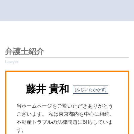
債権回収 法律
遺産分割 争い
杉並区 交通事故 弁護士
不動産トラブル 弁護士
交通事故 逮捕
相続放棄 手続き 期間
新宿区 遺留分侵害額請求
明渡しとは 法律
刑事事件 逮捕されない
単純承認 限定承認 わかりやすく
杉並区 刑事事件
賃貸 明け渡し 原状回復
刑事事件 ストーカー 示談金
相続 限定承認 できない
杉並区 離婚問題
隣人トラブル 騒音
債権回収
相続 手続き 期限
新宿区 債権回収
共用部分 維持管理 トラブル
交通事故 訴えられた
限定承認
世田谷区 遺留分侵害額請求
不動産トラブル 相談先
交通事故 慰謝料
限定承認 あとから
目黒区 遺産分割協議
共有不動産 処分
弁護士紹介
交通事故
相続放棄
杉並区 労働問題
隣人トラブル 境界 塀
債権回収 注意点
相続人 順位
目黒区 交通事故 弁護士
明渡とは
離婚 遺族年金
限定承認 相続人全員
杉並区 債権回収
隣人トラブル 戸建て フェンス
労働問題 パワハラ
目黒区 労働問題
マンション 隣人トラブル
離婚問題
藤井 貴和
目黒区 離婚問題
明渡 強制執行 流れ
労働問題 予防
新宿区 相続 弁護士
マンション 迷惑行為
交通事故 打ち切り
新宿区 相続対策
債権回収 督促
当ホームページをご覧いただきありがとう
世田谷区 法律問題
労働問題 パワハラ 相談
ございます。 私は東京都内を中心に相続、
新宿区 隣人トラブル
離婚 準備
不動産トラブルの法律問題に対応していま
新宿区 不動産トラブル
す。
新宿区 立退きトラブル