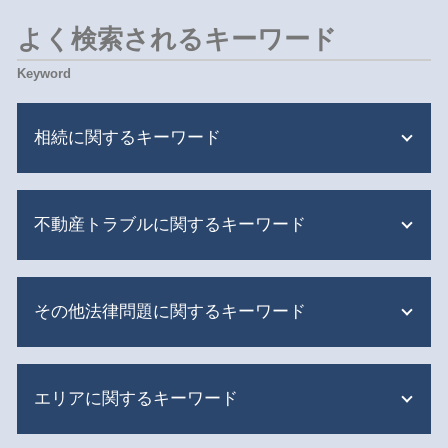
よく検索されるキーワード
相続に関するキーワード
相続 税金対策
不動産トラブルに関するキーワード
遺留分侵害額請求 時効
相続 贈与 違い
遺産分割 姉
明渡 賃貸借
遺産分割 アパート
その他法律問題に関するキーワード
隣人トラブル 強制退去
遺留分侵害額請求 調停
明渡 強制執行
限定承認 相続
相続不動産 トラブル
交通事故 過失割合 自己負担
遺産分割 兄弟 争い
アパート 隣人トラブル 相談
エリアに関するキーワード
刑事事件 訴訟費用
遺言書 無効 確認 難しい
明渡しとは 不動産
債権回収 調停
遺留分侵害額請求 いつから
隣人トラブル