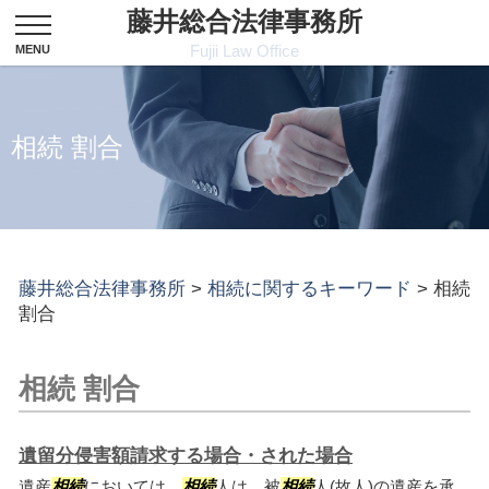
藤井総合法律事務所
Fujii Law Office
相続 割合
藤井総合法律事務所
>
相続に関するキーワード
>
相続
割合
相続 割合
遺留分侵害額請求する場合・された場合
遺産
相続
においては、
相続
人は、被
相続
人(故人)の遺産を承