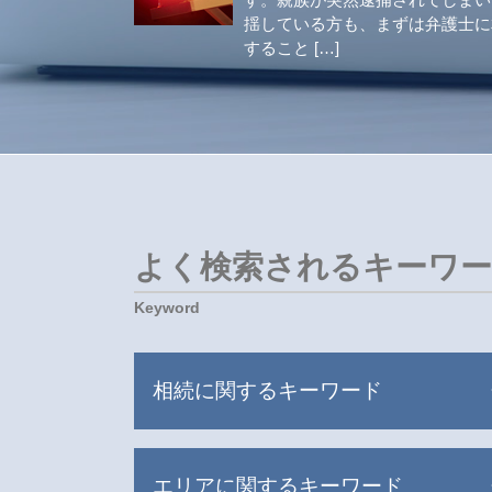
揺している方も、まずは弁護士に
すること […]
よく検索されるキーワ
相続に関するキーワード
遺言書 無効 確認 難しい
エリアに関するキーワード
相続 贈与