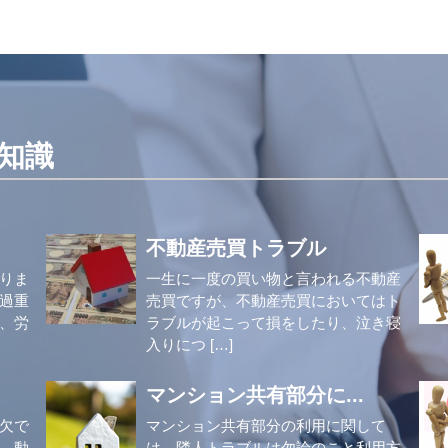
知識
不動産売買トラブル
りま
一生に一度の買い物と言われる不動産
過重
売買ですが、不動産売買においてはト
、労
ラブルが起こって損をしたり、泣き寝
入りにつ […]
マンション共有部分に...
欠で
マンション共有部分の利用に関して
、動
は、隣人トラブルは勿論のこと利用方