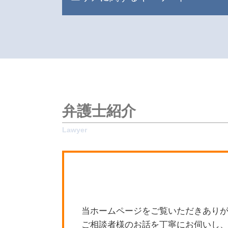
遺産分割 遺留分
遺産分割 姉
杉並区 労働問題
遺留分侵害額請求 いつから
杉並区 刑事事件
遺言書 1人に相続
目黒区 遺産分割協議
遺言書 遺留分
新宿区 交通事故 弁護士
相続 手続き 期限
目黒区 相続 弁護士
限定承認 あとから
杉並区 不動産トラブル
遺産分割
世田谷区 相続 弁護士
弁護士紹介
相続 税金対策
新宿区 不動産トラブル
限定承認 相続財産管理人
新宿区 立退きトラブル
限定承認 わかりやすく
杉並区 遺産分割協議
相続放棄
世田谷区 遺留分侵害額請求
相続 財産調査
世田谷区 立退きトラブル
相続 財産
目黒区 離婚問題
相続 贈与 違い
目黒区 隣人トラブル
遺産分割 新たな財産
杉並区 離婚問題
当ホームページをご覧いただきありが
遺産分割 異議申立期間
新宿区 相続 弁護士
ご相談者様のお話を丁寧にお伺いし、
遺産分割 兄弟 争い