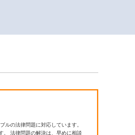
債権回収
労働問題 相談先
債権回収 法律
刑事事件
債権回収 注意点
離婚 遺産相続
刑事事件 スピード
刑事事件 ストーカー規制
刑事事件 訴訟費用
離婚 慰謝料 相場 子供あり
交通事故 訴えられた
交通事故 慰謝料 弁護士基準
労働問題 休み
労働問題 雇止め
交通事故 慰謝料 相場
労働問題
ラブルの法律問題に対応しています。
離婚 遺族年金
す。 法律問題の解決は、早めに相談
刑事事件 スリ