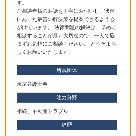
す。
目黒区 交通事故 弁護士
ご相談者様のお話を丁寧にお伺いし、状況
目黒区 遺産分割協議
にあった最善の解決策を提案できるよう心
新宿区 不動産トラブル
がけています。 法律問題の解決は、早めに
相談することが最も大切なので、一人で悩
まずお気軽にご相談ください。 どうぞよろ
しくお願いいたします。
所属団体
東京弁護士会
注力分野
相続、不動産トラブル
経歴