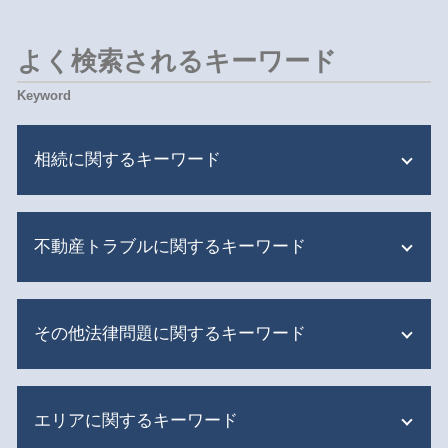
よく検索されるキーワード
相続に関するキーワード
限定承認 相続財産管理人
不動産トラブルに関するキーワード
相続 財産分与
相続 財産
限定承認 弁護士費用
共有不動産 明け渡し
遺産分割 異議申立期間
その他法律問題に関するキーワード
共有不動産 相続登記
遺産分割 遺留分
隣人トラブル 戸建て フェンス
遺産分割 一部のみ
共有不動産 家族信託
債権回収 調査
遺産分割 姉
隣人トラブル 相談
エリアに関するキーワード
刑事事件 相談
遺言書 無効 確認 難しい
家賃 滞納 督促