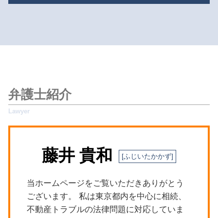
労働問題 パワハラ 弁護士
限定承認 あとから
隣人トラブル 境界
離婚 慰謝料 相場 子供あり
遺産分割 アパート
杉並区 不動産トラブル
不動産トラブル 法律事務所
刑事事件 ストーカー
相続人 順位
杉並区 相続対策
隣人トラブル 戸建て マンション
労働問題 パワハラ
遺産分割 時効
杉並区 債権回収
マンション管理費 滞納
債権回収 方法
単純承認 限定承認 わかりやすく
目黒区 相続対策
明渡 訴額
債権回収 督促状
相続放棄 手続き 期間
目黒区 労働問題
相続不動産 トラブル
離婚 遺族年金
相続 贈与 違い
世田谷区 遺留分侵害額請求
不動産トラブル 弁護士
刑事事件 訴訟費用
遺言書 1人に相続
新宿区 債権回収
公営住宅法 明渡
弁護士紹介
刑事事件
連れ子 相続させたくない
世田谷区 立退きトラブル
不動産トラブル 相談
債権回収 調停
遺産 使い込み
世田谷区 債権回収
マンション 管理費 滞納
交通事故 逮捕
限定承認 期間
杉並区 立退きトラブル
共有不動産 相続
刑事事件 ストーカー法
目黒区 刑事事件
隣人トラブル 騒音
交通事故 訴えられた
藤井 貴和
目黒区 相続 弁護士
明渡 賃貸借
労働問題 相談先
世田谷区 隣人トラブル
共用部分 維持管理 トラブル
刑事事件 逮捕 流れ
目黒区 債権回収
労働問題 雇止め
当ホームページをご覧いただきありがとう
新宿区 立退きトラブル
刑事事件 取り下げ
ございます。 私は東京都内を中心に相続、
新宿区 相続対策
労働問題 休み
不動産トラブルの法律問題に対応していま
世田谷区 法律問題