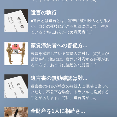
遺言の執行
■遺言とは遺言とは、将来に被相続人となる人
が、自分の死後に起こる相続に備えて、生き
ているうちにあらかじめ意思表 […]
家賃滞納者への督促方...
家賃を滞納している賃借人に対し、賃貸人が
督促を行う際には、厳然と対応する必要があ
る一方で、あまりに強硬的な態度 […]
遺言書の無効確認は難...
遺言書の内容が特定の相続人に極端に偏って
いたり、不公平な場合、トラブルに発展する
ことがあります。特に、遺言者が […]
全財産を1人に相続さ...