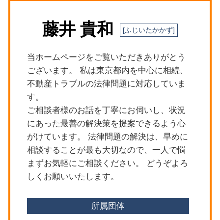
新宿区 法律問題
家賃 滞納 督促
交通事故 過失割合 納得いかない
杉並区 不動産トラブル
隣人トラブル 戸建て フェンス
離婚 遺族年金
藤井 貴和
杉並区 法律問題
明渡 賃貸借
刑事事件
杉並区 刑事事件
明渡とは
債権回収 注意点
目黒区 労働問題
刑事事件 スリ
当ホームページをご覧いただきありがとう
世田谷区 隣人トラブル
交通事故 慰謝料 相場
ございます。 私は東京都内を中心に相続、
新宿区 労働問題
刑事事件 ストーカー規制
不動産トラブルの法律問題に対応していま
杉並区 立退きトラブル
す。
目黒区 法律問題
ご相談者様のお話を丁寧にお伺いし、状況
世田谷区 不動産トラブル
にあった最善の解決策を提案できるよう心
新宿区 遺産分割協議
がけています。 法律問題の解決は、早めに
相談することが最も大切なので、一人で悩
まずお気軽にご相談ください。 どうぞよろ
しくお願いいたします。
所属団体