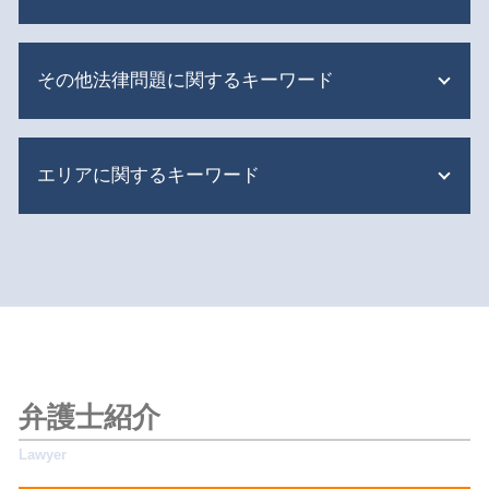
相続 贈与
限定承認 あとから
不動産トラブル 相談先
遺産分割 争い
その他法律問題に関するキーワード
マンション 隣人トラブル
遺留分侵害額請求
隣人トラブル 境界線
相続 手続き 期限
明渡しとは 不動産
刑事事件 スピード
遺言書 無効 確認 難しい
賃貸 明け渡し 原状回復
エリアに関するキーワード
刑事事件 訴訟費用
遺言書 公正証書
不動産売買トラブル
刑事事件 逮捕されない
相続 対策
隣人トラブル 境界 塀
労働問題 パワハラ
遺留分侵害額請求 時効
新宿区 遺留分侵害額請求
隣人トラブル 相談
刑事事件 ストーカー 示談金
相続 限定承認 できない
杉並区 遺産分割協議
共有不動産 処分
労働問題 予防
遺産 使い込み
目黒区 相続 弁護士
不動産トラブル 相談 賃貸
交通事故 裁判 期間
連れ子 相続させたくない
新宿区 隣人トラブル
明渡 損害金
労働問題 パワハラ 弁護士
遺産分割 いつまで
世田谷区 交通事故 弁護士
立ち退き 拒否
労働問題 相談先
限定承認 相続財産管理人
世田谷区 遺産分割協議
明渡 強制執行 流れ
労働問題 休み
遺産分割 姉
杉並区 離婚問題
共用部分 維持管理 トラブル
弁護士紹介
交通事故 逮捕
相続 贈与 違い
新宿区 立退きトラブル
共有不動産 トラブル
債権回収 督促状
遺産分割 新たな財産
世田谷区 離婚問題
共有不動産 紛争解決
債権回収 倒産
遺産分割 遺留分